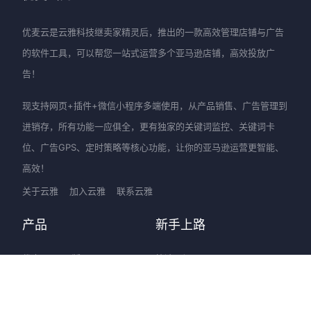
优麦云是云雅科技继卖家精灵后，推出的一款高效管理店铺与广告
的软件工具，可以帮您一站式运营多个亚马逊店铺，高效投放广
告！
现支持网页+插件+微信小程序多端使用，从产品销售、广告管理到
进销存，所有功能一应俱全，更有独家的关键词监控、关键词卡
位、广告GPS、定时策略等核心功能，让你的亚马逊运营更智能、
高效！
关于云雅
加入云雅
联系云雅
产品
新手上路
优麦云-网页版
快速入门
优麦云-插件版
图文教程
优麦云-小程序
视频教程