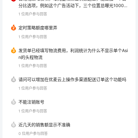
分比选项，例如这个广告活动下，三个位置总曝光10000
次，其中首页1000次，搜索结果其余位置2000次，商品
1
位用户参与回答
页7000次。 那么 当我的竞价导致搜索结果其余位置+搜索
结果首页 的次数占比低于50的时候， 我就在相应位置加bi
定时策略额度哪里弄
2
d。 我理解技术上应该可以实现。
1
位用户参与回答
发货单已经填写物流费用，利润统计为什么不显示单个Asi
3
n的头程物流
1
位用户参与回答
请问可以增加在优麦云上操作多渠道配送订单这个功能吗
4
1
位用户参与回答
不能注销账号
5
1
位用户参与回答
近几天的销售额显示不准确
6
0
位用户参与回答