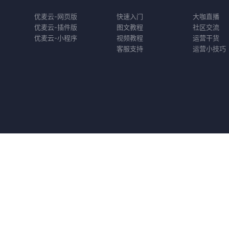
优麦云-网页版
快速入门
大咖直播
优麦云-插件版
图文教程
社区交流
优麦云-小程序
视频教程
运营干货
客服支持
运营小技巧
197689
客服：199-4223-1735（咨询专线）
地址：重