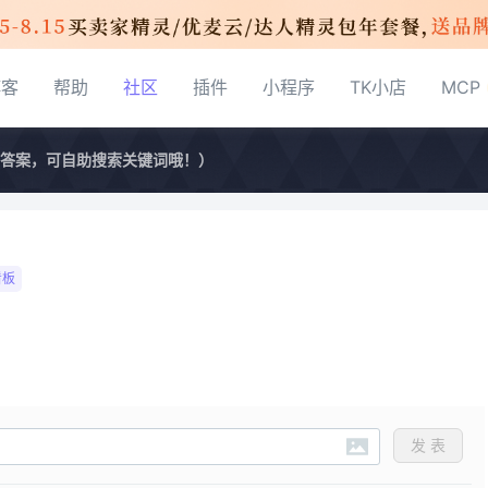
博客
帮助
社区
插件
小程序
TK小店
MCP
晓答案，可自助搜索关键词哦！）
看板
发 表