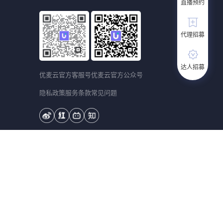
直播预约
代理招募
达人招募
优麦云官方客服号
优麦云官方公众号
隐私政策
服务条款
常见问题
庆市渝北区新南路439号 华融现代广场2号楼1906