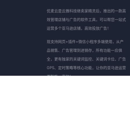
优麦云是云雅科技继卖家精灵后，推出的一款高
效管理店铺与广告的软件工具，可以帮您一站式
运营多个亚马逊店铺，高效投放广告！
现支持网页+插件+微信小程序多端使用，从产
品销售、广告管理到进销存，所有功能一应俱
全，更有独家的关键词监控、关键词卡位、广告
GPS、定时策略等核心功能，让你的亚马逊运营
更智能、高效！
关于云雅
加入云雅
联系云雅
座机：023-67