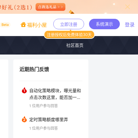
系统演示
立即注册
登录
福利小屋
Beta
注册授权后免费体验30天
社区首页
近期热门反馈
自动化策略模块，曝光量和
1
点击次数这里，能否加一个
百分比选项，例如这个广告
1
位用户参与回答
活动下，三个位置总曝光10
000次，其中首页1000
定时策略额度哪里弄
2
次，搜索结果其余位置200
1
位用户参与回答
0次，商品页7000次。 那
么 当我的竞价导致搜索结