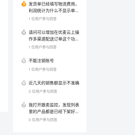
发货单已经填写物流费用，
3
果其余位置+搜索结果首页
利润统计为什么不显示单个
的次数占比低于50的时
Asin的头程物流
1
位用户参与回答
候， 我就在相应位置加bi
d。 我理解技术上应该可以
请问可以增加在优麦云上操
4
实现。
作多渠道配送订单这个功能
吗
1
位用户参与回答
不能注销账号
5
1
位用户参与回答
近几天的销售额显示不准确
6
0
位用户参与回答
我打开跟卖监控，发现列表
7
里的产品都是已经下架好久
的，在售的反而一个没更新
0
位用户参与回答
出来