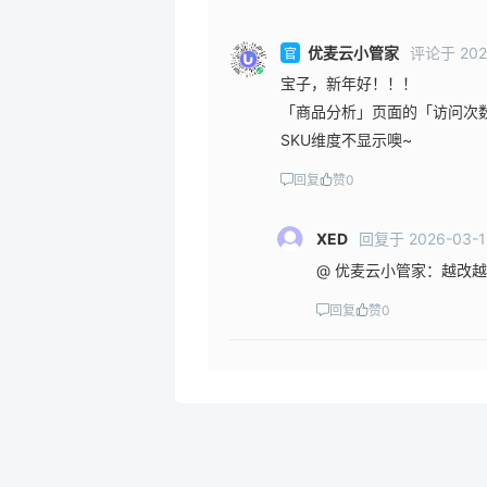
优麦云小管家
评论
于
202
官
宝子，新年好！！！
「商品分析」页面的「访问次数」
SKU维度不显示噢~
回复
赞
0
XED
回复
于
2026-03-
@ 优麦云小管家：越改越
回复
赞
0