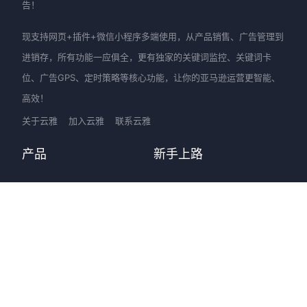
告！
现支持网页+插件+微信小程序多端使用，从产品销售、广告管理到
进销存，所有功能一应俱全，更有独家的关键词监控、关键词卡
位、广告GPS、定时策略等核心功能，让你的亚马逊运营更智能、
高效！
关于云雅
加入云雅
联系云雅
产品
新手上路
优麦云-网页版
快速入门
优麦云-插件版
图文教程
优麦云-小程序
视频教程
客服支持
进阶提升