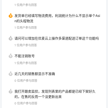
d。 我理解技术上应该可以实现。
1
位用户参与回答
发货单已经填写物流费用，利润统计为什么不显示单个Asi
3
n的头程物流
1
位用户参与回答
请问可以增加在优麦云上操作多渠道配送订单这个功能吗
4
1
位用户参与回答
不能注销账号
5
1
位用户参与回答
近几天的销售额显示不准确
6
0
位用户参与回答
我打开跟卖监控，发现列表里的产品都是已经下架好久
7
的，在售的反而一个没更新出来
0
位用户参与回答