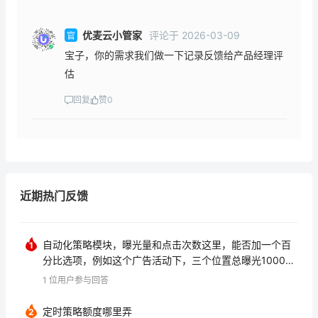
优麦云小管家
评论
于
2026-03-09
官
宝子，你的需求我们做一下记录反馈给产品经理评
估
回复
赞
0
近期热门反馈
自动化策略模块，曝光量和点击次数这里，能否加一个百
1
分比选项，例如这个广告活动下，三个位置总曝光10000
次，其中首页1000次，搜索结果其余位置2000次，商品
1
位用户参与回答
页7000次。 那么 当我的竞价导致搜索结果其余位置+搜索
结果首页 的次数占比低于50的时候， 我就在相应位置加bi
定时策略额度哪里弄
2