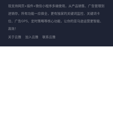
现支持网页+插件+微信小程序多端使用，从产品销售、广告管理到
进销存，所有功能一应俱全，更有独家的关键词监控、关键词卡
位、广告GPS、定时策略等核心功能，让你的亚马逊运营更智能、
高效！
关于云雅
加入云雅
联系云雅
产品
新手上路
优麦云-网页版
快速入门
优麦云-插件版
图文教程
优麦云-小程序
视频教程
客服支持
进阶提升