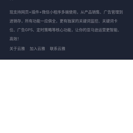
现支持网页+插件+微信小程序多端使用，从产品销售、广告管理到
进销存，所有功能一应俱全，更有独家的关键词监控、关键词卡
位、广告GPS、定时策略等核心功能，让你的亚马逊运营更智能、
高效！
关于云雅
加入云雅
联系云雅
产品
新手上路
优麦云-网页版
快速入门
优麦云-插件版
图文教程
优麦云-小程序
视频教程
客服支持
进阶提升