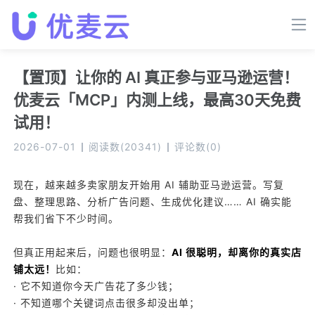
【
置顶
】
让你的 AI 真正参与亚马逊运营！
优麦云「MCP」内测上线，最高30天免费
试用！
2026-07-01
阅读数
(
20341
)
评论数
(
0
)
现在，越来越多卖家朋友开始用 AI 辅助亚马逊运营。写复
盘、整理思路、分析广告问题、生成优化建议…… AI 确实能
帮我们省下不少时间。
但真正用起来后，问题也很明显：
AI 很聪明，却离你的真实店
铺太远！
比如：
· 它不知道你今天广告花了多少钱；
· 不知道哪个关键词点击很多却没出单；