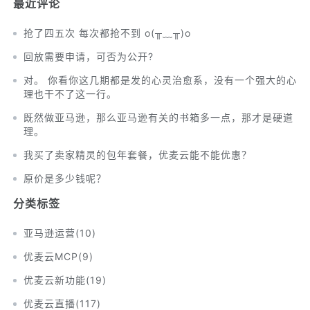
最近评论
抢了四五次 每次都抢不到 o(╥﹏╥)o
回放需要申请，可否为公开?
对。 你看你这几期都是发的心灵治愈系，没有一个强大的心
理也干不了这一行。
既然做亚马逊，那么亚马逊有关的书箱多一点，那才是硬道
理。
我买了卖家精灵的包年套餐，优麦云能不能优惠？
原价是多少钱呢？
分类标签
亚马逊运营
(
10
)
优麦云MCP
(
9
)
优麦云新功能
(
19
)
优麦云直播
(
117
)