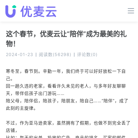
这个春节，优麦云让“陪伴”成为最美的礼
物！
2024-01-23
阅读数
(
56298
)
评论数
(
0
)
寒冬至，春节到。辛勤一年，我们终于可以好好放松一下自
己。
回一趟久违的老家，看看许久未见的老人，与多年好友聊聊
天，带伴侣孩子出门游玩……
陪父母，陪伴侣，陪孩子，陪朋友，陪自己……“陪伴”，成了
此刻的主旋律。
不过，作为亚马逊卖家，虽然拥有了假期，也做不到完全丢了
店铺，
比如：每天的出单、投放的广告、商品的排名、买家的邮件、