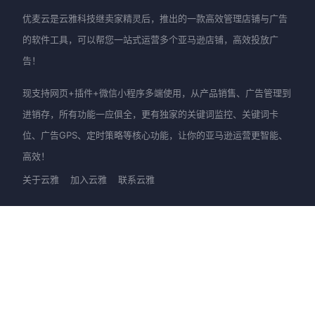
优麦云是云雅科技继卖家精灵后，推出的一款高效管理店铺与广告
的软件工具，可以帮您一站式运营多个亚马逊店铺，高效投放广
告！
现支持网页+插件+微信小程序多端使用，从产品销售、广告管理到
进销存，所有功能一应俱全，更有独家的关键词监控、关键词卡
位、广告GPS、定时策略等核心功能，让你的亚马逊运营更智能、
高效！
关于云雅
加入云雅
联系云雅
产品
新手上路
优麦云-网页版
快速入门
优麦云-插件版
图文教程
优麦云-小程序
视频教程