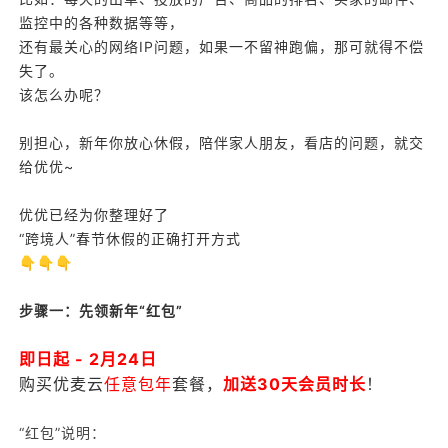
监控中的各种数据等等，
还有最关心的网络IP问题，如果一不留神跑偏，那可就得不偿
失了。
该怎么办呢？
别担心，新年你放心休假，陪伴家人朋友，看店的问题，就交
给优优~
优优已经为你整理好了
“跨境人”春节休假的正确打开方式
👇👇👇
步骤一：先领新年“红包”
即日起 - 2月24日
购买优麦云
任意包年
套餐，
加送30天会员时长
！
“红包”说明：