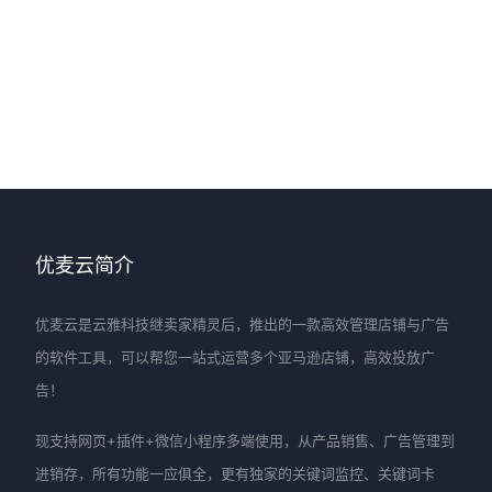
优麦云简介
优麦云是云雅科技继卖家精灵后，推出的一款高效管理店铺与广告
的软件工具，可以帮您一站式运营多个亚马逊店铺，高效投放广
告！
现支持网页+插件+微信小程序多端使用，从产品销售、广告管理到
进销存，所有功能一应俱全，更有独家的关键词监控、关键词卡