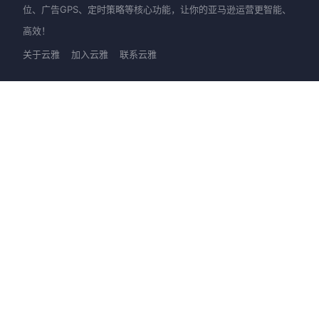
位、广告GPS、定时策略等核心功能，让你的亚马逊运营更智能、
高效！
关于云雅
加入云雅
联系云雅
产品
新手上路
优麦云-网页版
快速入门
优麦云-插件版
图文教程
优麦云-小程序
视频教程
客服支持
进阶提升
大咖直播
社区交流