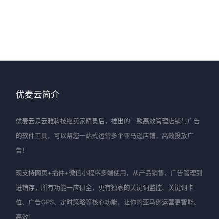
优麦云简介
优麦云是云雅科技继卖家精灵后，推出的一款高效管理店铺与广告
的软件工具，可以帮您一站式运营多个亚马逊店铺，高效投放广
告！
现支持网页+插件+微信小程序多端使用，从产品销售、广告管理到
进销存，所有功能一应俱全，更有独家的关键词监控、关键词卡
位、广告GPS、定时策略等核心功能，让你的亚马逊运营更智能、
高效！