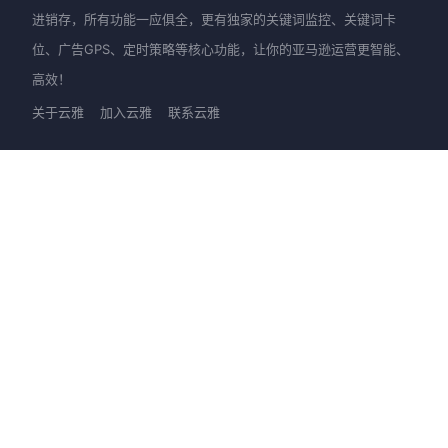
进销存，所有功能一应俱全，更有独家的关键词监控、关键词卡
位、广告GPS、定时策略等核心功能，让你的亚马逊运营更智能、
高效！
关于云雅
加入云雅
联系云雅
产品
新手上路
优麦云-网页版
快速入门
优麦云-插件版
图文教程
优麦云-小程序
视频教程
客服支持
进阶提升
大咖直播