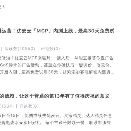
云！
马逊运营！优麦云「MCP」内测上线，最高30天免费试
阅读数
(
20550
)
评论数
(
0
)
所知？优麦云MCP来破局！ 接入后，AI能直接替你查广告
CoS异常的广告活动，甚至在你确认后一键调价、改竞价、
已开启内测，最高免费试用30天，赶紧添加客服解锁内测资
吧！
朋友的信赖，让这个普通的第13年有了值得庆祝的意义
(
1534
)
评论数
(
0
)
月5日至15日，新购或续费优麦云、卖家精灵、达人精灵任意
便携电烧水壶实用好礼，每个主账号限领一份，联系客服登