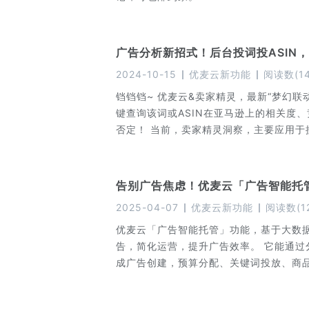
广告分析新招式！后台投词投ASIN
2024-10-15
优麦云新功能
阅读数
(
1
铛铛铛~ 优麦云&卖家精灵，最新“梦幻联
键查询该词或ASIN在亚马逊上的相关度
否定！ 当前，卖家精灵洞察，主要应用于搜索词分析、关键词投放，和商品定位投放功能中。 具体怎
么用呢？一起来看看吧~
告别广告焦虑！优麦云「广告智能托
2025-04-07
优麦云新功能
阅读数
(
1
优麦云「广告智能托管」功能，基于大数
告，简化运营，提升广告效率。 它能通过分析Listing与投放的广告数据，并结合市场大数据，自动完
成广告创建，预算分配、关键词投放、商
是新品推广，还是成熟商品扩量，都能起
高转化的流量。 功能好用还免费用，