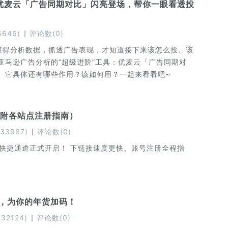
”，优麦云「广告同期对比」闪亮登场，帮你一眼看透投
5646
)
评论数
(
0
)
懂得分析数据，抓透广告表现，才知道接下来该怎么投、该
比」功能，能帮你一眼看透投放数据真相。 它具体还有哪些作用？该如何用？一起来看看吧~
（附各站点注册指南）
33967
)
评论数
(
0
)
属快捷通道正式开启！ 下链接速度更快、账号注册全程指
E卡，为你的年货加码！
(
32124
)
评论数
(
0
)