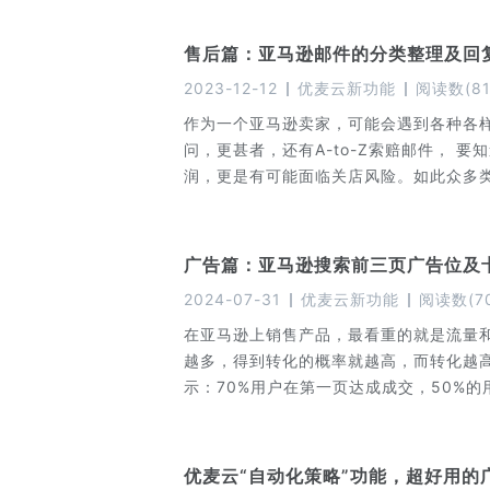
售后篇：亚马逊邮件的分类整理及回
2023-12-12
优麦云新功能
阅读数
(
8
作为一个亚马逊卖家，可能会遇到各种各
问，更甚者，还有A-to-Z索赔邮件， 要知道，亚马逊的售后一个处理不好，不仅是损失当前订单的利
润，更是有可能面临关店风险。如此众多
广告篇：亚马逊搜索前三页广告位及
2024-07-31
优麦云新功能
阅读数
(
7
在亚马逊上销售产品，最看重的就是流量
越多，得到转化的概率就越高，而转化越
示：70%用户在第一页达成成交，50%的
竞价，把关键词打到搜索结果前三页，也
量，提高产品的销量。 今天，就带大家
优麦云“自动化策略”功能，超好用的