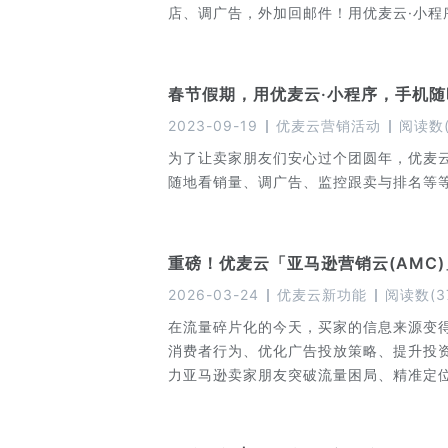
店、调广告，外加回邮件！用优麦云·小程
春节假期，用优麦云·小程序，手机
2023-09-19
优麦云营销活动
阅读数
为了让卖家朋友们安心过个团圆年，优麦
随地看销量、调广告、监控跟卖与排名等
重磅！优麦云「亚马逊营销云(AMC
2026-03-24
优麦云新功能
阅读数
(
3
在流量碎片化的今天，买家的信息来源变
消费者行为、优化广告投放策略、提升投资
力亚马逊卖家朋友突破流量困局、精准定位
托官方无代码模版与一站式分析投放操作
现广告有效定向投放，轻松提升广告转化与利润！ 一起来看看优麦云的亚马逊AMC
如何开通使用吧~