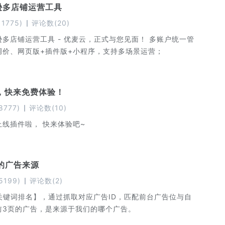
亚马逊多店铺运营工具
11775
)
评论数
(
20
)
多店铺运营工具 - 优麦云，正式与您见面！ 多账户统一管
调价、网页版+插件版+小程序，支持多场景运营；
，快来免费体验！
8777
)
评论数
(
10
)
线插件啦， 快来体验吧~
的广告来源
5199
)
评论数
(
2
)
关键词排名】，通过抓取对应广告ID，匹配前台广告位与自
前3页的广告，是来源于我们的哪个广告。