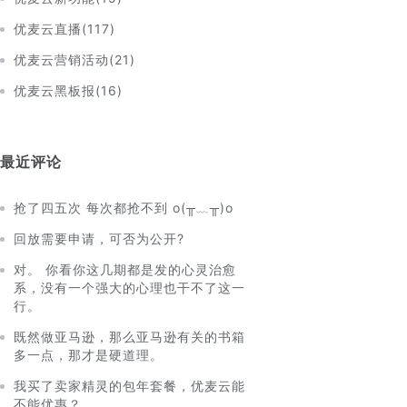
优麦云直播
(
117
)
优麦云营销活动
(
21
)
优麦云黑板报
(
16
)
最近评论
抢了四五次 每次都抢不到 o(╥﹏╥)o
回放需要申请，可否为公开?
对。 你看你这几期都是发的心灵治愈
系，没有一个强大的心理也干不了这一
行。
既然做亚马逊，那么亚马逊有关的书箱
多一点，那才是硬道理。
我买了卖家精灵的包年套餐，优麦云能
不能优惠？