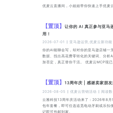
优麦云直播间，小姐姐带你快速上手优麦
【
置顶
】
让你的 AI 真正参与亚
用！
2026-07-01
亚马逊运营,优麦云新功能
你的AI能聊会写，却对你的亚马逊店铺一无
数据、找出高花费零转化的关键词、分析A
加否定，真正替你干活。 优麦云MCP现
格，让AI从“嘴上参谋”变成你的运营搭档
【
置顶
】
13周年庆 | 感谢卖家
2026-08-05
优麦云营销活动
阅读数
云雅科技13周年庆活动来了：2026年8
包年套餐，即可任选追觅电动牙刷或乐扣
记即可包邮到家。