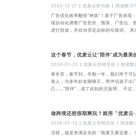
2023-12-21
优麦云新功能
阅读数
(
5
广告优化效率翻倍“神器”！基于广告表现：
现自动化调整广告竞价、预算、广告位、暂
进行投放，并自动否定达标的垃圾词。 具
这个春节，优麦云让“陪伴”成为最美
2024-01-23
优麦云营销活动
阅读数
寒冬至，春节到。辛勤一年，我们终于可
老人，与多年好友聊聊天，带伴侣孩子出
己……“陪伴”，成了此刻的主旋律。 不
铺，比如：每天的出单、投放的广告、商
心的网络IP问题，如果一不留神跑偏，那
做跨境还想假期爽玩？就用「优麦云·
2026-01-12
优麦云营销活动
阅读数
(
没错，就是来满足你的「既要又要还要」