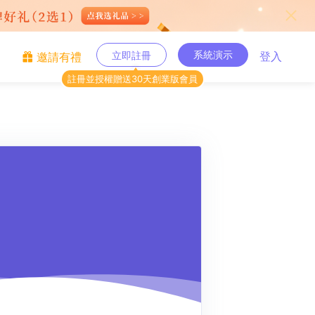
系統演示
立即註冊
登入
邀請有禮
註冊並授權贈送30天創業版會員