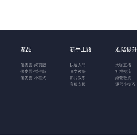
產品
新手上路
進階提
優麥雲-網頁版
快速入門
大咖直播
優麥雲-插件版
圖文教學
社群交流
優麥雲-小程式
影片教學
經營乾貨
客服支援
運營小技巧