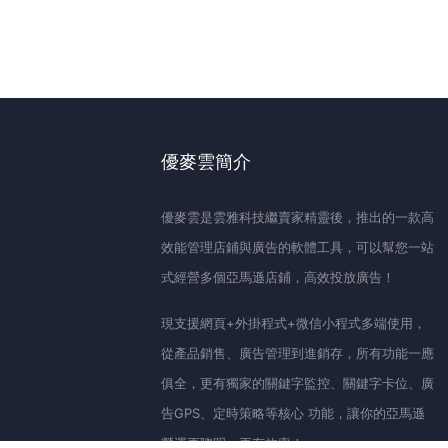
優麥雲簡介
優麥雲是雲雅科技繼賣家精靈後，推出的一款高
效能管理店鋪與廣告的軟體工具，可以幫您一站
式經營多個亞馬遜店鋪，高效投放廣告！
現支援網頁+外掛程式+微信小程式多端使用，
從產品銷售、廣告管理到進銷存，所有功能一應
俱全，更有獨家的關鍵字監控、關鍵字卡位、廣
告GPS、定時策略等核心 功能，讓你的亞馬遜
營運更聰明、更有效率！