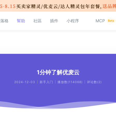
部落格
幫助
社區
插件
小程序
MCP
Beta
1分钟了解优麦云
2024-12-03
新手入门
播放数
(
114068
)
评论数
(
2
)