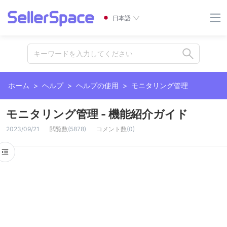
日本語
キーワードを入力してください
ホーム
>
ヘルプ
>
ヘルプの使用
>
モニタリング管理
モニタリング管理 - 機能紹介ガイド
2023/09/21
閲覧数
(
5878
)
コメント数
(
0
)