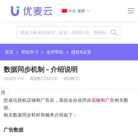
中文-繁體
请输入检索关键词，比如：利润计算、费用分摊、插件、卡位等
首页
>
帮助学习
>
使用帮助
>
授权&设置
数据同步机制 - 介绍说明
2026/01/14
阅读数
(
135343
)
评论数
(
0
)
您成功授权店铺和广告后，系统会自动同步
店铺
和
广告
相关数
据。
相关数据同步耗时和频率介绍如下：
广告数据