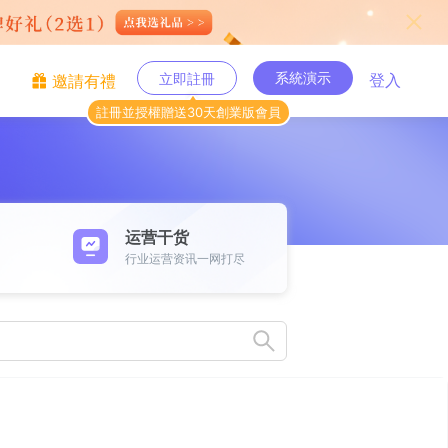
系統演示
立即註冊
登入
邀請有禮
註冊並授權贈送30天創業版會員
运营干货
行业运营资讯一网打尽