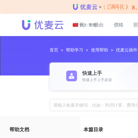
首頁
後台
價格
中文-繁體
首页
>
帮助学习
>
使用帮助
>
优麦云插件
快速上手
快速上手上手必读
请输入检索关键词，比如：利润计算、费用
帮助文档
本篇目录