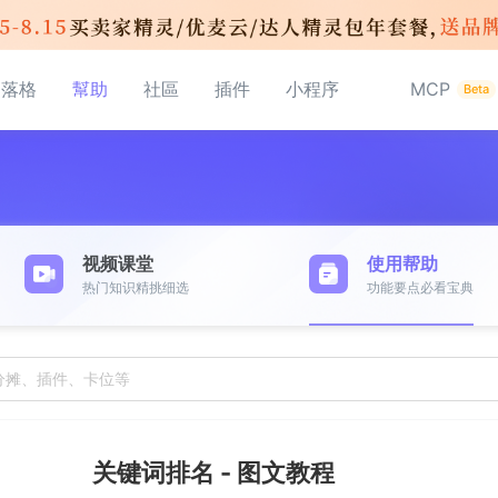
部落格
幫助
社區
插件
小程序
MCP
Beta
视频课堂
使用帮助
热门知识精挑细选
功能要点必看宝典
分摊、插件、卡位等
关键词排名 - 图文教程