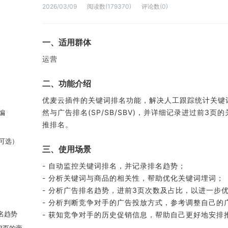
2026/03/09
阅读数
(
179370
)
评论数
(
0
)
一、适用群体
运营
二、功能介绍
优麦云插件的关键词排名功能，解决人工跟踪统计关键
然与广告排名(SP/SB/SBV)，并详细记录进过前
编
推排名。
可选）
三、使用场景
- 自动监控关键词排名，并记录排名趋势；
- 分析关键词与商品的相关性，帮助优化关键词埋词；
- 分析广告排名趋势，进前3页次数及占比，以进一步
- 分析判断竞争对手的广告投放方式，参考调整自己的
名趋势
- 获知竞争对手的历史促销信息，帮助自己更好地安排
3页的商