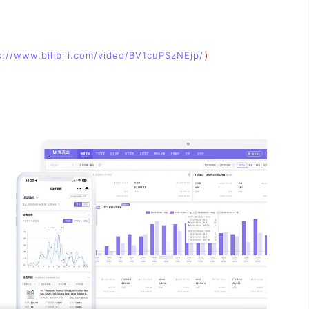
）
s://www.bilibili.com/video/BV1cuPSzNEjp/