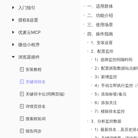
一、适用群体
入门指引
二、功能介绍
授权&设置
三、使用场景
优麦云MCP
四、操作指南
1、安装设置
微信小程序
2、配置监控
浏览器插件
1）选择监控间隔时间
2）配置抓取数据站点邮
安装教程
3）新增监控
关键词排名
4）手动立即执行监控（
关键词卡位(同网页端)
5）添加标签/备注
6）添加关注
详情页排名
7）移除排名监控
搜索框拓词
3、分析监控数据
1）最新排名，及历史排
报告同步
2）关键词维度：进过前