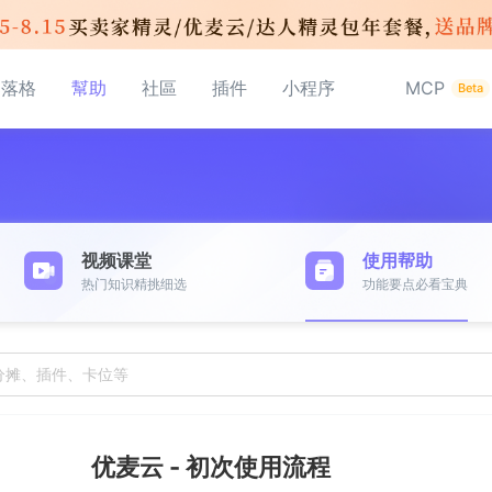
部落格
幫助
社區
插件
小程序
MCP
Beta
视频课堂
使用帮助
热门知识精挑细选
功能要点必看宝典
分摊、插件、卡位等
优麦云 - 初次使用流程