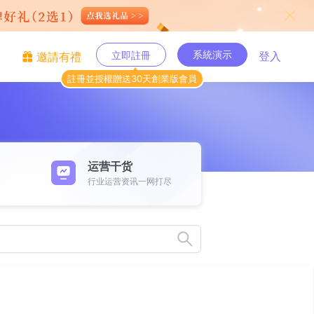
系統演示
立即註冊
登入
邀請有禮
註冊並授權贈送30天創業版會員
运营干货
行业运营资讯一网打尽