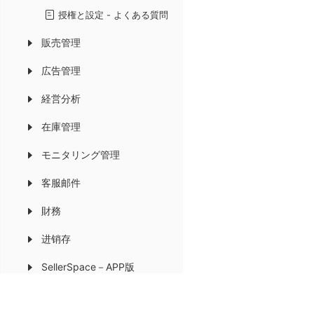
授権と設定 - よくある質問
販売管理
広告管理
経営分析
在庫管理
モニタリング管理
客服邮件
財務
进销存
SellerSpace－APP版
浏览器插件