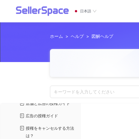
日本語
ホーム
>
ヘルプ
>
図解ヘルプ
機能ガイド
初心者向け
授権と設定
キーワードを入力してください
店舗と広告の授権ガイド
広告の授権ガイド
授権をキャンセルする方法
は？