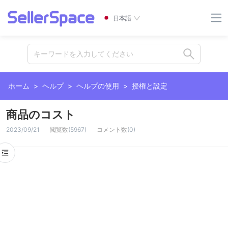
日本語
キーワードを入力してください
ホーム
>
ヘルプ
>
ヘルプの使用
>
授権と設定
商品のコスト
2023/09/21
閲覧数
(
5967
)
コメント数
(
0
)